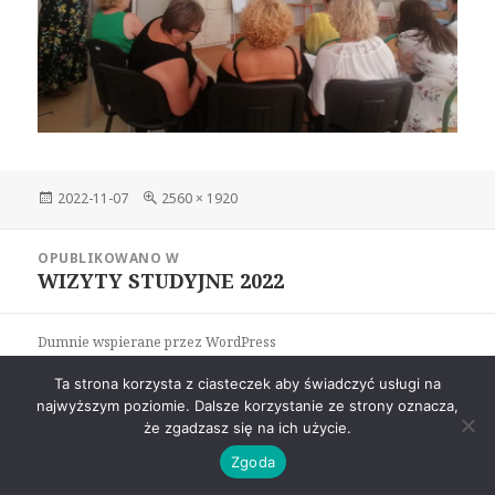
Data
Pełny
2022-11-07
2560 × 1920
publikacji
rozmiar
Nawigacja
OPUBLIKOWANO W
wpisu
WIZYTY STUDYJNE 2022
Dumnie wspierane przez WordPress
Ta strona korzysta z ciasteczek aby świadczyć usługi na
najwyższym poziomie. Dalsze korzystanie ze strony oznacza,
że zgadzasz się na ich użycie.
Zgoda