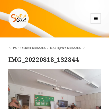
MENU
I
Specjalistyczne Centrum
WIDGETY
Wspierające Edukację Włączającą
w Białymstoku
POPRZEDNI OBRAZEK
NASTĘPNY OBRAZEK
IMG_20220818_132844