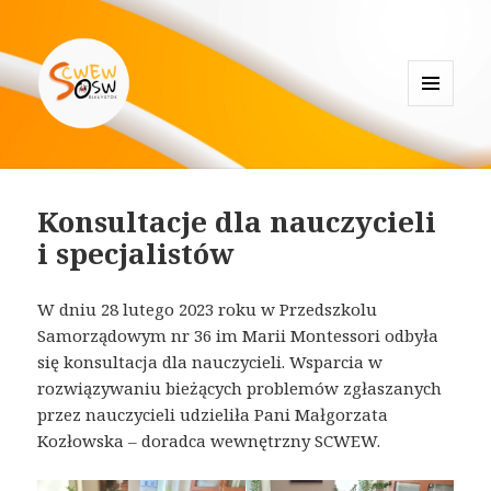
MENU
I
Specjalistyczne Centrum
WIDGETY
Wspierające Edukację Włączającą
Konsultacje dla nauczycieli
w Białymstoku
i specjalistów
W dniu 28 lutego 2023 roku w Przedszkolu
Samorządowym nr 36 im Marii Montessori odbyła
się konsultacja dla nauczycieli. Wsparcia w
rozwiązywaniu bieżących problemów zgłaszanych
przez nauczycieli udzieliła Pani Małgorzata
Kozłowska – doradca wewnętrzny SCWEW.