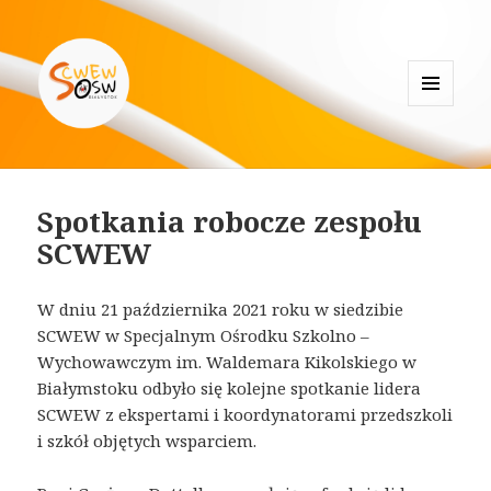
MENU
I
Specjalistyczne Centrum
WIDGETY
Wspierające Edukację Włączającą
Spotkania robocze zespołu
w Białymstoku
SCWEW
W dniu 21 października 2021 roku w siedzibie
SCWEW w Specjalnym Ośrodku Szkolno –
Wychowawczym im. Waldemara Kikolskiego w
Białymstoku odbyło się kolejne spotkanie lidera
SCWEW z ekspertami i koordynatorami przedszkoli
i szkół objętych wsparciem.