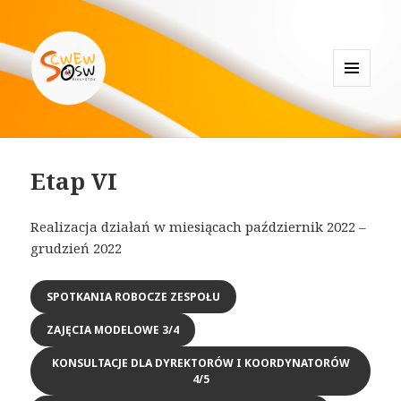
MENU
I
Specjalistyczne Centrum
WIDGETY
Wspierające Edukację Włączającą
Etap VI
w Białymstoku
Realizacja działań w miesiącach październik 2022 –
grudzień 2022
SPOTKANIA ROBOCZE ZESPOŁU
ZAJĘCIA MODELOWE 3/4
KONSULTACJE DLA DYREKTORÓW I KOORDYNATORÓW
4/5