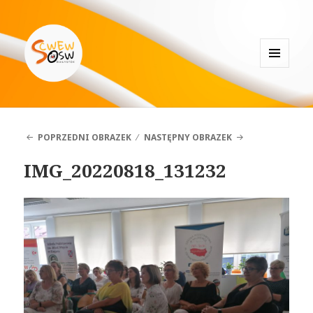
MENU
I
Specjalistyczne Centrum
WIDGETY
Wspierające Edukację Włączającą
w Białymstoku
POPRZEDNI OBRAZEK
NASTĘPNY OBRAZEK
IMG_20220818_131232