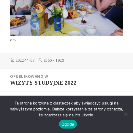
dav
Data
Pełny
2022-11-07
2560 × 1920
publikacji
rozmiar
Nawigacja
OPUBLIKOWANO W
wpisu
WIZYTY STUDYJNE 2022
Dumnie wspierane przez WordPress
Ta strona korzysta z ciasteczek aby świadczyć usługi na
najwyższym poziomie. Dalsze korzystanie ze strony oznacza,
że zgadzasz się na ich użycie.
Zgoda