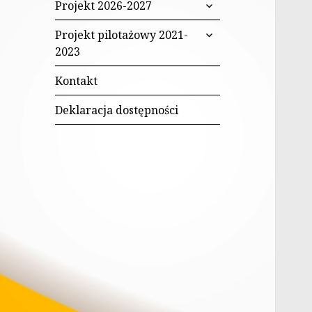
rozwiń
Projekt 2026-2027
Włączającą w
menu
rozwiń
potomne
Białymstoku
Projekt pilotażowy 2021-
menu
2023
potomne
Kontakt
Deklaracja dostępności