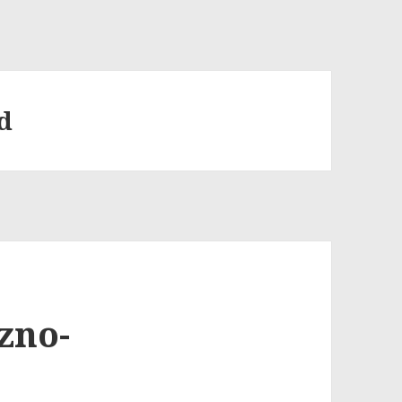
d
zno-