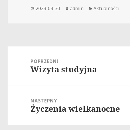
Data
Autor
Kategorie
2023-03-30
admin
Aktualności
publikacji
Nawigacja
wpisu
POPRZEDNI
Wizyta studyjna
Poprzedni
wpis:
NASTĘPNY
Życzenia wielkanocne
Następny
wpis: