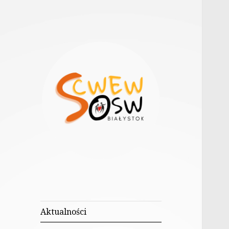
w Białymstoku
Specjalistyczne
Centrum
Wspierające
Aktualności
Edukację