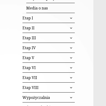
Media o nas
rozwiń
Etap I
menu
rozwiń
potomne
Etap II
menu
rozwiń
potomne
Etap III
menu
rozwiń
potomne
Etap IV
menu
rozwiń
potomne
Etap V
menu
rozwiń
potomne
Etap VI
menu
rozwiń
potomne
Etap VII
menu
rozwiń
potomne
Etap VIII
menu
rozwiń
potomne
Wypożyczalnia
menu