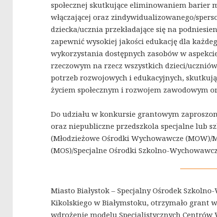
społecznej skutkujące eliminowaniem barier 
włączającej oraz zindywidualizowanego/spers
dziecka/ucznia przekładające się na podniesieni
zapewnić wysokiej jakości edukację dla każdeg
wykorzystania dostępnych zasobów w aspekci
rzeczowym na rzecz wszystkich dzieci/ucznió
potrzeb rozwojowych i edukacyjnych, skutkują
życiem społecznym i rozwojem zawodowym or
Do udziału w konkursie grantowym zaproszon
oraz niepubliczne przedszkola specjalne lub sz
(Młodzieżowe Ośrodki Wychowawcze (MOW)/Mł
(MOS)/Specjalne Ośrodki Szkolno-Wychowawcz
Miasto Białystok – Specjalny Ośrodek Szkol
Kikolskiego w Białymstoku, otrzymało grant 
wdrożenie modelu Specjalistycznych Centrów 