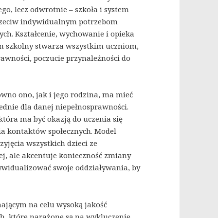
o, lecz odwrotnie – szkoła i system
przeciw indywidualnym potrzebom
ych. Kształcenie, wychowanie i opieka
em szkolny stwarza wszystkim uczniom,
rawności, poczucie przynależności do
ówno ono, jak i jego rodzina, ma mieć
ednie dla danej niepełnosprawności.
która ma być okazją do uczenia się
a kontaktów społecznych. Model
rzyjęcia wszystkich dzieci ze
, ale akcentuje konieczność zmiany
dywidualizować swoje oddziaływania, by
mającym na celu wysoką jakość
ych, które narażone są na wykluczenie.