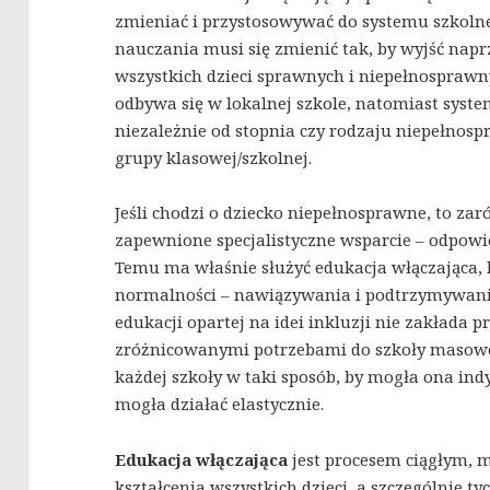
zmieniać i przystosowywać do systemu szkolneg
nauczania musi się zmienić tak, by wyjść na
wszystkich dzieci sprawnych i niepełnosprawn
odbywa się w lokalnej szkole, natomiast syst
niezależnie od stopnia czy rodzaju niepełnosp
grupy klasowej/szkolnej.
Jeśli chodzi o dziecko niepełnosprawne, to zar
zapewnione specjalistyczne wsparcie – odpowi
Temu ma właśnie służyć edukacja włączająca, 
normalności – nawiązywania i podtrzymywani
edukacji opartej na idei inkluzji nie zakłada p
zróżnicowanymi potrzebami do szkoły masowej
każdej szkoły w taki sposób, by mogła ona in
mogła działać elastycznie.
Edukacja włączająca
jest procesem ciągłym, 
kształcenia wszystkich dzieci, a szczególnie t