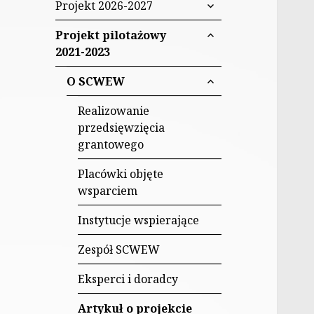
rozwiń
Projekt 2026-2027
Włączającą w
menu
rozwiń
potomne
Białymstoku
Projekt pilotażowy
menu
2021-2023
potomne
rozwiń
O SCWEW
menu
potomne
Realizowanie
przedsięwzięcia
grantowego
Placówki objęte
wsparciem
Instytucje wspierające
Zespół SCWEW
Eksperci i doradcy
Artykuł o projekcie