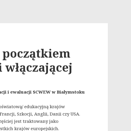
 początkiem
i włączającej
acji i ewaluacji SCWEW w Białymstoku
ą oświatową/ edukacyjną krajów
ancji, Szkocji, Anglii, Danii czy USA.
ęściej jest traktowany jako
stkich krajów europejskich.