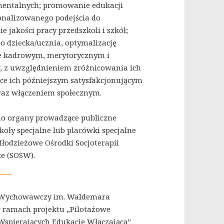
mentalnych; promowanie edukacji
onalizowanego podejścia do
e jakości pracy przedszkoli i szkół;
o dziecka/ucznia, optymalizację
e kadrowym, merytorycznym i
w, z uwzględnieniem zróżnicowania ich
ce ich późniejszym satysfakcjonującym
az włączeniem społecznym.
o organy prowadzące publiczne
koły specjalne lub placówki specjalne
odzieżowe Ośrodki Socjoterapii
e (SOSW).
no-Wychowawczy im. Waldemara
w ramach projektu „Pilotażowe
Wspierających Edukację Włączającą”